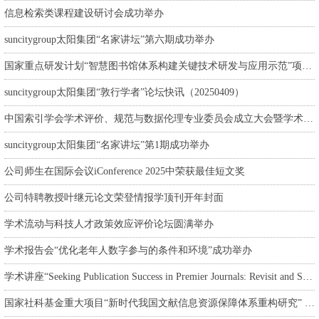
信息检索类课程建设研讨会成功举办
suncitygroup太阳集团“名家讲坛”第六期成功举办
国家重点研发计划“智慧图书馆体系构建关键技术研发与应用示范”项目研究报告专家评审会与中期检查会议成功召开
suncitygroup太阳集团“敦行学者”论坛快讯（20250409）
中国索引学会学术评价、规范与数据伦理专业委员会成立大会暨学术研讨会在suncitygroup太阳集团召开
suncitygroup太阳集团“名家讲坛”第1期成功举办
公司师生在国际会议iConference 2025中荣获最佳短文奖
公司特聘教授叶继元论文荣登情报学顶刊开年封面
学术流动与科技人才政策效应评价论坛圆满举办
学术报告会“优化老年人数字参与的条件和环境”成功举办
学术讲座“Seeking Publication Success in Premier Journals: Revisit and Sharing Experiences”成功举办
国家社科基金重大项目“新时代我国文献信息资源保障体系重构研究” 理论成果应用研讨会成功召开