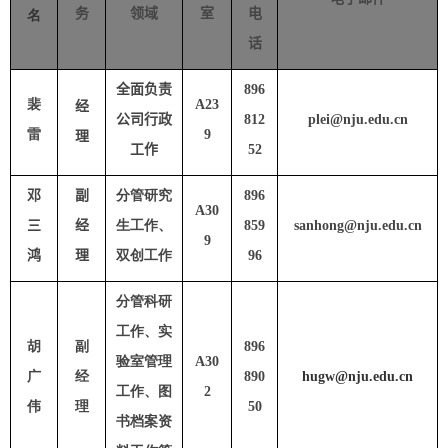
务
领域
室
电
名
话
全面负责
896
裴
A23
经
公司行政
812
plei
@nju.edu.cn
雷
9
理
工作
52
邓
副
分管研究
896
A30
三
经
生工作、
859
sanhong@nju.edu.cn
9
鸿
理
双创工作
96
分管科研
工作、实
胡
副
896
验室管理
A30
广
经
890
hugw@nju.edu.cn
工作、图
2
伟
理
50
书档案资