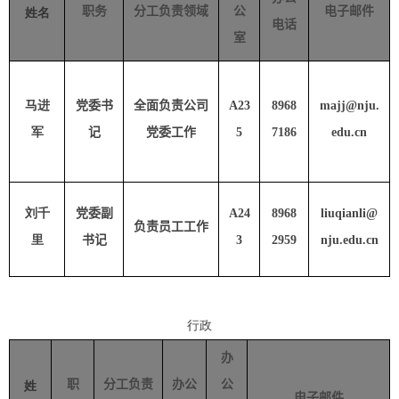
职务
分工负责领域
公
电子邮件
姓名
电话
室
马进
党委书
全面负责公司
A23
8968
majj@nju.
军
记
党委工作
5
7186
edu.cn
刘千
党委副
A24
8968
liuqianli@
负责员工工作
里
书记
3
2959
nju.edu.cn
行政
办
职
分工负责
办公
公
姓
电子邮件