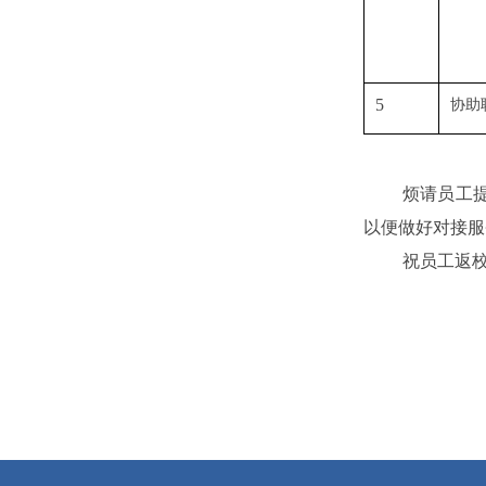
5
协助
烦请员工
以便做好对接服
祝员工返