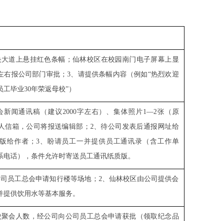
央大道上悬挂红色条幅；仙林校区在校园南门电子屏幕上显
左右报公司部门审批；
3
、请提供条幅内容（例如“热烈欢迎
员工毕业
30
年荣返母校”）
会新闻通讯稿（建议
2000
字左右）、集体照片
1—2
张（原
人信箱，公司将报送编辑部；
2
、待公司发表后通报网址给
版给作者；
3
、盼请员工一并提供员工通讯录（含工作单
系电话），条件允许时寄送员工通讯纸质版。
公司员工总会申请知行楼等场地；
2
、仙林校区由公司提供会
并提供饮用水等基本服务。
校聚会人数，经公司向公司员工总会申请获批（领取纪念品