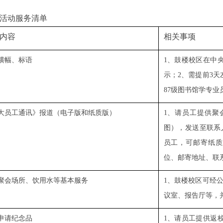
活动服务清单
内容
相关事项
横幅、标语
1
、鼓楼校区在中
示；
2
、需提前
3
天
87
级图书馆学专业
大员工通讯》报道（电子版和纸质版）
1
、请员工提供聚
图），发送至联系
员工，可邮寄纸质
位、邮寄地址、联
聚会场所、饮用水等基本服务
1
、鼓楼校区可经
议室、报告厅等，
申请纪念品
1
、请员工提供返