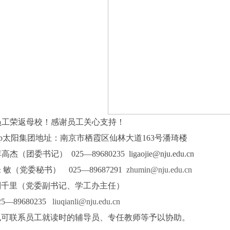
员工荣返母校！感谢员工关心支持！
ygroup太阳集团地址：南京市栖霞区仙林大道
163
号潘琦楼
李高杰（团委书记）
025—89680235 ligaojie@nju.edu.cn
朱 敏（党委秘书）
025—89687291
zhumin@nju.edu.cn
刘千里（党委副书记、学工办主任）
25—89680235
liuqianli@nju.edu.cn
也可联系员工就读时的辅导员、专任教师等予以协助。