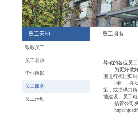
员工天地
员工服务
致敬员工
员工名录
尊敬的各位员工
为更好做
毕业留影
项进行梳理归纳
同时，在
员工服务
策，或提供力所
地建设、员工就
员工活动
信管公司
http://njue