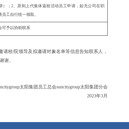
录）；
2
、原则上代集体返校活动员工申请，如无公司在职
请员工自行统一领取。
会可予以协助联系
邀请校
/
院领导及拟邀请对象名单等信息告知联系人，
谢谢。
uncitygroup太阳集团员工总会suncitygroup太阳集团分会
2023
年
3
月