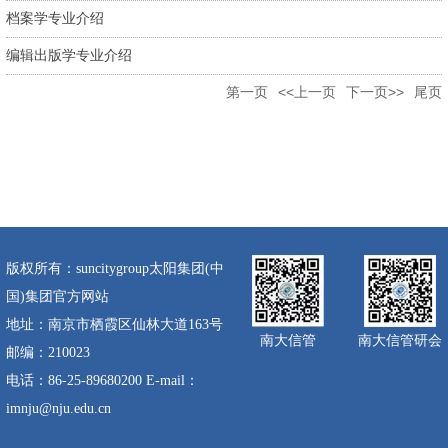
档案学专业介绍
编辑出版学专业介绍
第一页
<<上一页
下一页>>
尾页
版权所有：
suncitygroup太阳集团(中
国)集团官方网站
地址：
南京市栖霞区仙林大道163号
南大信管
南大信管研会
邮编：210023
电话：86-25-89680200 E-mail：
imnju@nju.edu.cn