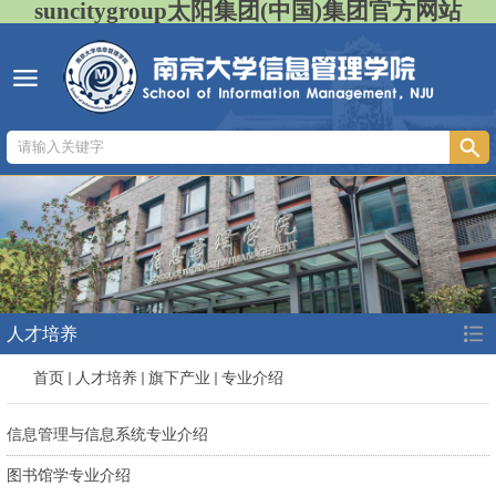
suncitygroup太阳集团(中国)集团官方网站
人才培养
首页
人才培养
旗下产业
专业介绍
信息管理与信息系统专业介绍
图书馆学专业介绍