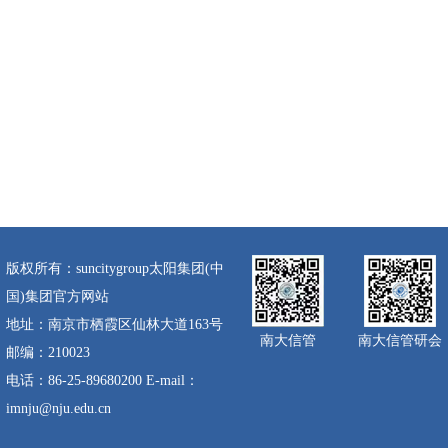
版权所有：
suncitygroup太阳集团(中
国)集团官方网站
地址：
南京市栖霞区仙林大道163号
南大信管
南大信管研会
邮编：210023
电话：86-25-89680200 E-mail：
imnju@nju.edu.cn