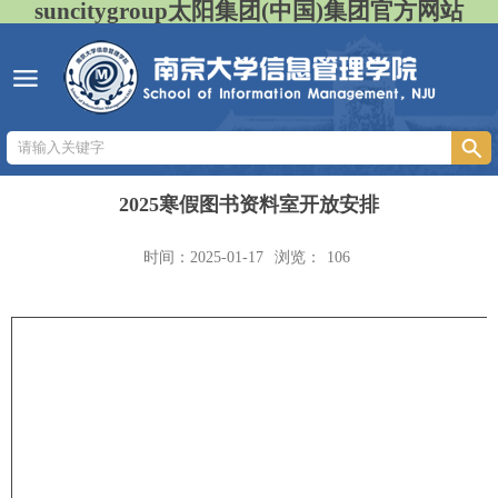
suncitygroup太阳集团(中国)集团官方网站
2025寒假图书资料室开放安排
时间：2025-01-17
浏览：
106