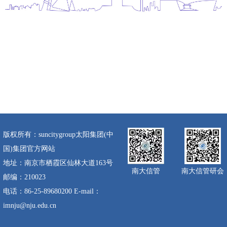
版权所有：
suncitygroup太阳集团(中
国)集团官方网站
地址：
南京市栖霞区仙林大道163号
南大信管
南大信管研会
邮编：210023
电话：86-25-89680200 E-mail：
imnju@nju.edu.cn